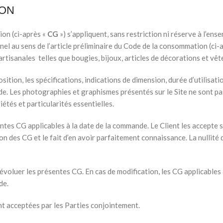
ION
ion (ci-après «
CG
») s’appliquent, sans restriction ni réserve à l’
el au sens de l’article préliminaire du Code de la consommation (c
artisanales telles que bougies, bijoux, articles de décorations et vêt
ion, les spécifications, indications de dimension, durée d’utilisation
 Les photographies et graphismes présentés sur le Site ne sont pas 
iétés et particularités essentielles.
sentes CG applicables à la date de la commande. Le Client les accepte 
n des CG et le fait d’en avoir parfaitement connaissance. La nullité 
oluer les présentes CG. En cas de modification, les CG applicables 
de.
t acceptées par les Parties conjointement.