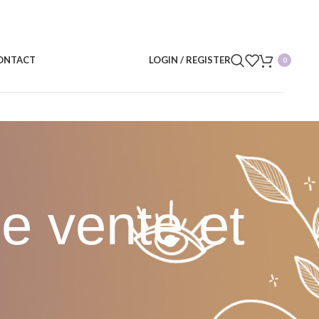
ONTACT
LOGIN / REGISTER
0
e vente et