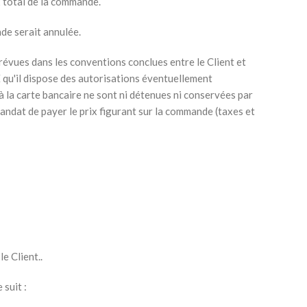
x total de la commande.
nde serait annulée.
prévues dans les conventions conclues entre le Client et
qu'il dispose des autorisations éventuellement
à la carte bancaire ne sont ni détenues ni conservées par
andat de payer le prix figurant sur la commande (taxes et
e Client..
 suit :