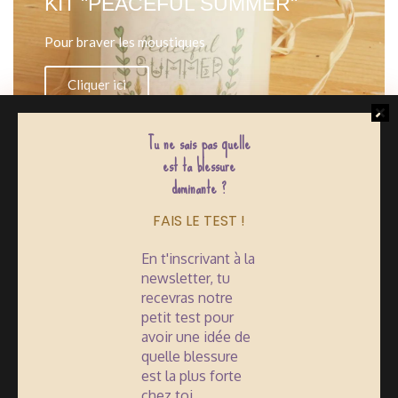
KIT "PEACEFUL SUMMER"
Pour braver les moustiques
Cliquer ici
Tu ne sais pas quelle
est ta blessure
dominante ?
FAIS LE TEST !
En t'inscrivant à la
newsletter, tu
recevras notre
petit test pour
avoir une idée de
quelle blessure
est la plus forte
INSTAGRAM
chez toi